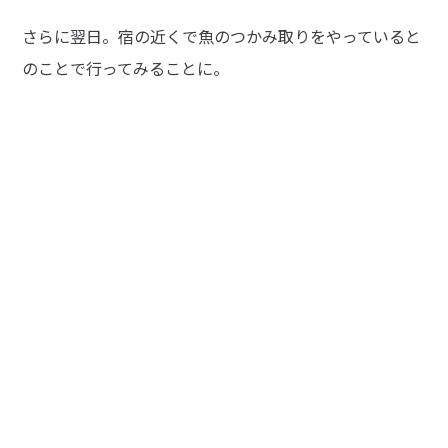
さらに翌日。宿の近くで魚のつかみ取りをやっていると
のことで行ってみることに。
駐車場に車を止めてふと見ると、ここにも看板がっ！
最近はクマ出没のニュースを良く見ますので、山へお出
かけの際はご注意ください。