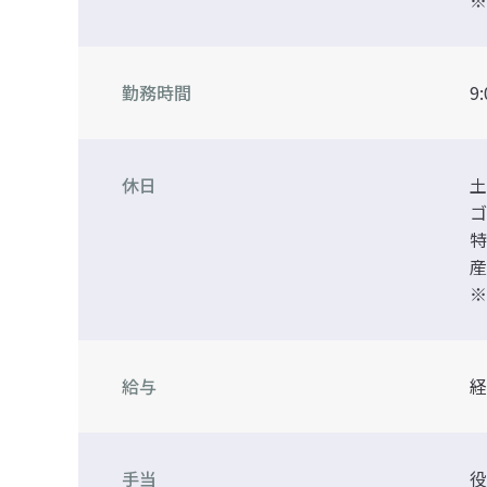
※
勤務時間
9
休日
土
ゴ
特
産
※
給与
経
手当
役