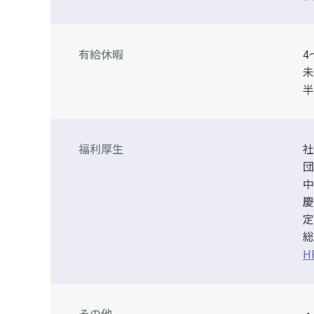
有給休暇
4
未
半
福利厚生
社
団
中
慶
定
総
H
その他
・